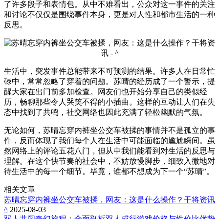
了许多段子和表情包。从中不难看出，公众对这一事件的关注
和讨论不仅仅是围绕事件本身，更是对人性和都市生活的一种
反思。
生活中，突发事件总能带来不可预测的结果。许多人在日常忙
碌中，常常忽略了穿着的问题。苏晴的经历成了一个警示，提
醒大家在出门前多加检查。网友们也开始分享自己的类似经
历，畅聊那些令人哭笑不得的小插曲。这样的互动让人们在失
态中找到了共鸣，社交网络也因此充满了轻松幽默的气氛。
无论如何，苏晴忘穿内裤坐公交车被揉的事情并不是孤立的事
件，反而体现了我们每个人在生活中可能面临的尴尬瞬间。虽
然网络上的评论五花八门，但从中我们能看到对生活的反思与
理解。在这个快节奏的社会中，不妨放慢脚步，细致入微地对
待生活中的每一个细节。毕竟，谁都不想成为下一个“苏晴”。
相关文章
苏晴忘穿内裤坐公交车被揉，网友：这是什么操作？干将资讯
^
2025-08-03
双人共闯奇幻旅程：全面剖析双人成行游戏价格与性价比优势