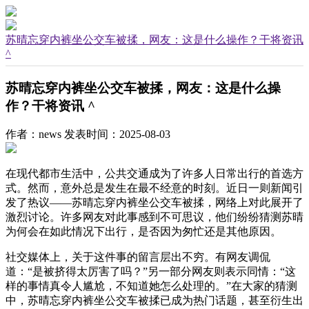
苏晴忘穿内裤坐公交车被揉，网友：这是什么操作？干将资讯
^
苏晴忘穿内裤坐公交车被揉，网友：这是什么操
作？干将资讯 ^
作者：news
发表时间：2025-08-03
在现代都市生活中，公共交通成为了许多人日常出行的首选方
式。然而，意外总是发生在最不经意的时刻。近日一则新闻引
发了热议——苏晴忘穿内裤坐公交车被揉，网络上对此展开了
激烈讨论。许多网友对此事感到不可思议，他们纷纷猜测苏晴
为何会在如此情况下出行，是否因为匆忙还是其他原因。
社交媒体上，关于这件事的留言层出不穷。有网友调侃
道：“是被挤得太厉害了吗？”另一部分网友则表示同情：“这
样的事情真令人尴尬，不知道她怎么处理的。”在大家的猜测
中，苏晴忘穿内裤坐公交车被揉已成为热门话题，甚至衍生出