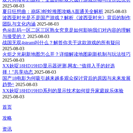
2025-08-03
夏日狂想曲：崩坏3蛇蛇推图攻略A面通关全解析
2025-08-03
波西亚时光是不是国产游戏？解析《波西亚时光》背后的制作
团队与文化内涵
2025-08-03
色㊙乱码一区二区三区熟女究竟是如何影响我们对内容的理解
与接受的？
2025-08-03
战国无双4steam叫什么？解答你关于这款游戏的所有疑问
2025-08-03
火炬之光刷新地图怎么开？详细解读地图刷新机制与玩法技巧
2025-08-03
XX鈥哫18HD19HD显示器评测,网友: “值得入手的好选
择！”共享动态
2025-08-03
国产18电影为何吸引越来越多观众探讨背后的原因与未来发展
趋势^
2025-08-03
XX鈥哫18HD19HD系列的显示技术如何提升家庭娱乐体验
2025-08-03
首页
攻略
资讯