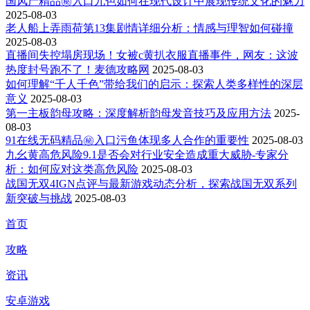
国风产精品㊙️入口九色如何在现代设计中展现传统文化的魅力
2025-08-03
老人船上弄雨荷第13集剧情详细分析：情感与理智如何碰撞
2025-08-03
直播间失控塌房现场！女被c黄扒衣服直播事件，网友：这波
热度封号跑不了！麦德攻略网
2025-08-03
如何理解“千人千色”带给我们的启示：探索人类多样性的深层
意义
2025-08-03
第一主板韵母攻略：深度解析韵母发音技巧及应用方法
2025-
08-03
91在线无码精品㊙️入口污鱼体现多人合作的重要性
2025-08-03
九幺黄高危风险9.1是否会对行业安全造成重大威胁-专家分
析：如何应对这类高危风险
2025-08-03
战国无双4IGN点评与最新游戏动态分析，探索战国无双系列
新突破与挑战
2025-08-03
首页
攻略
资讯
安卓游戏