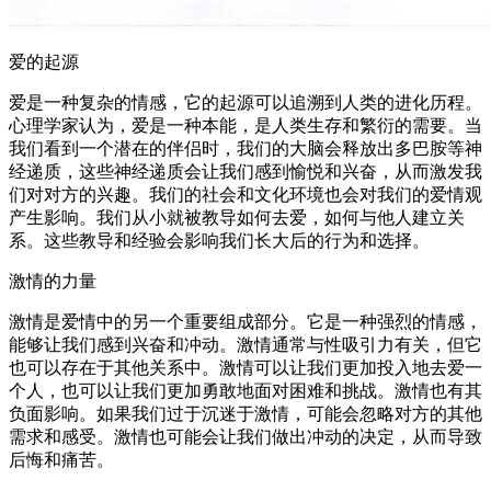
爱的起源
爱是一种复杂的情感，它的起源可以追溯到人类的进化历程。
心理学家认为，爱是一种本能，是人类生存和繁衍的需要。当
我们看到一个潜在的伴侣时，我们的大脑会释放出多巴胺等神
经递质，这些神经递质会让我们感到愉悦和兴奋，从而激发我
们对对方的兴趣。我们的社会和文化环境也会对我们的爱情观
产生影响。我们从小就被教导如何去爱，如何与他人建立关
系。这些教导和经验会影响我们长大后的行为和选择。
激情的力量
激情是爱情中的另一个重要组成部分。它是一种强烈的情感，
能够让我们感到兴奋和冲动。激情通常与性吸引力有关，但它
也可以存在于其他关系中。激情可以让我们更加投入地去爱一
个人，也可以让我们更加勇敢地面对困难和挑战。激情也有其
负面影响。如果我们过于沉迷于激情，可能会忽略对方的其他
需求和感受。激情也可能会让我们做出冲动的决定，从而导致
后悔和痛苦。