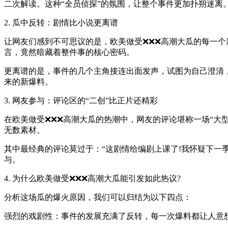
二次解读。这种“全员侦探”的氛围，让整个事件更加扑朔迷离
2. 瓜中反转：剧情比小说更离谱
让网友们感到不可思议的是，欧美做受❌❌❌高潮大瓜的每一
言，竟然暗藏着整件事的核心密码。
更离谱的是，事件的几个主角接连出面发声，试图为自己澄清，
来的新爆料。
3. 网友参与：评论区的“二创”比正片还精彩
在欧美做受❌❌❌高潮大瓜的热潮中，网友的评论堪称一场“大
无数素材。
其中最经典的评论莫过于：“这剧情给编剧上课了!我怀疑下一
与。
4. 为什么欧美做受❌❌❌高潮大瓜能引发如此热议?
分析这场瓜的爆火原因，我们可以归结为以下四点：
强烈的戏剧性：事件的发展充满了反转，每一次爆料都让人意