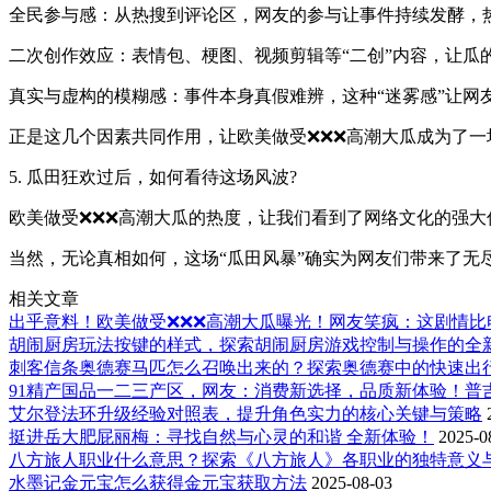
全民参与感：从热搜到评论区，网友的参与让事件持续发酵，
二次创作效应：表情包、梗图、视频剪辑等“二创”内容，让瓜
真实与虚构的模糊感：事件本身真假难辨，这种“迷雾感”让网
正是这几个因素共同作用，让欧美做受❌❌❌高潮大瓜成为了一
5. 瓜田狂欢过后，如何看待这场风波?
欧美做受❌❌❌高潮大瓜的热度，让我们看到了网络文化的强
当然，无论真相如何，这场“瓜田风暴”确实为网友们带来了无
相关文章
出乎意料！欧美做受❌❌❌高潮大瓜曝光！网友笑疯：这剧情比电
胡闹厨房玩法按键的样式，探索胡闹厨房游戏控制与操作的全
刺客信条奥德赛马匹怎么召唤出来的？探索奥德赛中的快速出
91精产国品一二三产区，网友：消费新选择，品质新体验！普
艾尔登法环升级经验对照表，提升角色实力的核心关键与策略
挺进岳大肥屁丽梅：寻找自然与心灵的和谐 全新体验！
2025-0
八方旅人职业什么意思？探索《八方旅人》各职业的独特意义
水墨记金元宝怎么获得金元宝获取方法
2025-08-03