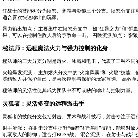
狂战士的技能树分为愤怒、寒霜与影狼三个分支。愤怒分支注
适合喜欢快速输出的玩家。
暴力输出加点： 主要集中在愤怒分支中，如“狂暴之力”和“鲜
果，可以在控制住敌人后给予致命一击。 召唤流派加点： 影
秘法师：远程魔法火力与强力控制的化身
秘法师的三大分支分别是熔火、冰霜和电击，代表了三种不同
火焰爆发流派： 主加熔火分支中的“火焰风暴”和“火墙”技能
冻结敌人并保护自己，是喜欢控制与保护的玩家首选。 高效单
秘法师的灵活性使其成为团队中不可或缺的输出与控制力量。
灵狐者：灵活多变的远程游击手
灵狐者的技能分支包括射击、咒术和战斗技巧，射击专注于远
射手流派： 在射击分支中提升“毒箭”和“连射”技能，能够对
削弱敌人的防御，适合打BOSS战。 混合流派： 在射击与战