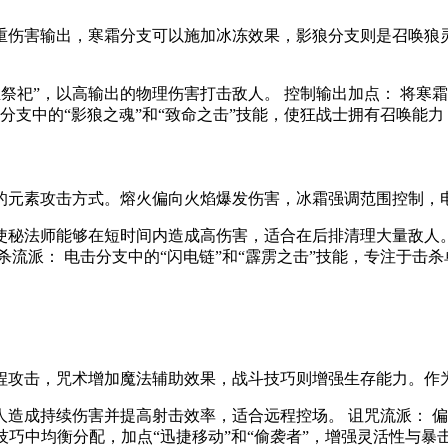
重伤害输出，寒霜分支可以施加冰冻效果，影狼分支则是召唤狼
血祭祀”，以高输出的物理伤害打击敌人。 控制输出加点： 将寒霜
狼分支中的“影狼之魂”和“致命之击”技能，使狂战士拥有召唤能
的元素攻击方式。熔火偏向火焰爆发伤害，冰霜强调范围控制，
，使秘法师能够在短时间内造成高伤害，适合在后排清理大量敌人。 
杀流派： 电击分支中的“闪电链”和“霹雳之击”技能，专注于击
程攻击，咒术增加魔法辅助效果，战斗技巧则增强生存能力。作
敌人造成持续伤害并提高射击效率，适合远程控场。 诅咒流派： 偏
斗技巧中均衡分配，加点“迅捷移动”和“偷袭者”，增强灵活性与