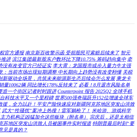
制权官方通报
南京新百收警示函 受损股民可索赔后续来了
智元
步推进
滨江集团最新股东户数环比下降10.75% 筹码趋向集中
牵
势没有改变官方已经证实
李大霄：龙国股市或步入量力牛太强
德龙：当前市场出现短期调整 中长期向上趋势没有改变秒懂
关税
创新驱动全场景，共筑未来能源新生态后续会怎么发展
乘龙卡
量10062辆 同比增长178%反转来了
必看！8月退市风险名单
京要造一个街区记者时时跟进
Counterpoint 报告 2025Q2 全球手机
2万台科技水平又一个里程碑
世界500强奇瑞跃升152位增速全球车
救援，全力以赴！平安产险快速应对新疆阿克苏地区突发山洪致
了
武大“性骚扰”案冲上热搜！雷军躺枪了！
米哈游、游戏科学
七月主力机构正凶猛加仓这些板块（附名单）
宗庆后，还是太相信
克苏地区突发山洪致人员被困事件实时报道
特朗普最后时刻“要
意见是真的？