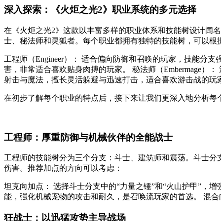
深入探索：《火炬之光2》职业系统的多元选择
在《火炬之光2》这款以丰富多样的职业体系和技能树设计闻
士、秘法师和灵狐者。每个职业都拥有独特的技能树，可以根
工程师（Engineer）： 适合偏向防御和召唤的玩家，技能分
害，非常适合喜欢贴身肉搏的玩家。 秘法师（Embermage）
射击与魔法，擅长灵活躲避与迅速打击，适合喜欢游击战的玩
在初步了解每个职业的特点后，接下来让我们更深入地分析每
工程师：厚重防御与机械伙伴的全能战士
工程师的技能树分为三个分支：斗士、建筑师和震荡。斗士分
伤害。推荐加点的方向可以考虑：
坦克向加点： 选择斗士分支中的“力量之锤”和“火山护甲”，
能，强化机械宠物的攻击和耐久，是召唤流玩家的首选。 混合
狂战士：以迅猛攻势主导战场