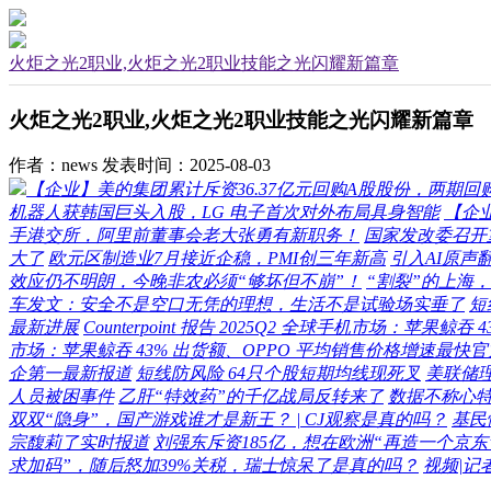
火炬之光2职业,火炬之光2职业技能之光闪耀新篇章
火炬之光2职业,火炬之光2职业技能之光闪耀新篇章
作者：news
发表时间：2025-08-03
【企业】美的集团累计斥资36.37亿元回购A股股份，两期回
机器人获韩国巨头入股，LG 电子首次对外布局具身智能
【企
手港交所，阿里前董事会老大张勇有新职务！
国家发改委召开
大了
欧元区制造业7月接近企稳，PMI创三年新高
引入AI原声
效应仍不明朗，今晚非农必须“够坏但不崩”！
“割裂”的上海
车发文：安全不是空口无凭的理想，生活不是试验场实垂了
短
最新进展
Counterpoint 报告 2025Q2 全球手机市场：苹
市场：苹果鲸吞 43% 出货额、OPPO 平均销售价格增速最快
企第一最新报道
短线防风险 64只个股短期均线现死叉
美联储
人员被困事件
乙肝“特效药”的千亿战局反转来了
数据不称心
双双“隐身”，国产游戏谁才是新王？ | CJ观察是真的吗？
基民
宗馥莉了实时报道
刘强东斥资185亿，想在欧洲“再造一个京东
求加码”，随后怒加39%关税，瑞士惊呆了是真的吗？
视频|记