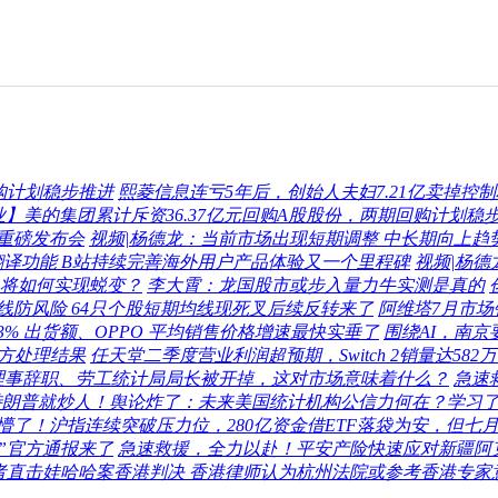
购计划稳步推进
熙菱信息连亏5年后，创始人夫妇7.21亿卖掉控
业】美的集团累计斥资36.37亿元回购A股股份，两期回购计划稳
重磅发布会
视频|杨德龙：当前市场出现短期调整 中长期向上趋
翻译功能 B站持续完善海外用户产品体验又一个里程碑
视频|杨
，将如何实现蜕变？
李大霄：龙国股市或步入量力牛实测是真的
线防风险 64只个股短期均线现死叉后续反转来了
阿维塔7月市场销
果鲸吞 43% 出货额、OPPO 平均销售价格增速最快实垂了
围绕AI，南
官方处理结果
任天堂二季度营业利润超预期，Switch 2销量达58
理事辞职、劳工统计局局长被开掉，这对市场意味着什么？
急速
特朗普就炒人！舆论炸了：未来美国统计机构公信力何在？学习
懵了！沪指连续突破压力位，280亿资金借ETF落袋为安，但
”官方通报来了
急速救援，全力以赴！平安产险快速应对新疆阿
者直击娃哈哈案香港判决 香港律师认为杭州法院或参考香港专家