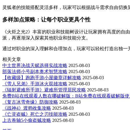
灵狐者的技能搭配灵活多样，玩家可以根据战斗需求自由切换
多样加点策略：让每个职业更具个性
《火炬之光2》丰富的职业和技能树设计让玩家拥有高度的自
派，再逐渐深入探索其他职业和技能分支。
通过对职业的深入理解和合理加点，玩家可以轻松打造出独一
相关文章
中土世界决战天赋选择实战攻略
2025-08-03
部落法师小号副本奥术智慧攻略
2025-08-03
【收藏级】跑跑手游小屋徽章详解攻略
2025-08-03
《雪人兄弟》手游冰火双雄攻略
2025-08-03
《辐射避难所手游》避难所管理居民攻略
2025-08-03
免费B站在线观看人数在哪破解版：B站免费在线观看破解版使
《复古冰雪奇缘》防御攻略
2025-08-03
《战神4》渡鸦收集攻略
2025-08-03
《亡灵盗贼》死亡之刃技能攻略
2025-08-03
上古卷轴5小偷盗贼攻略
2025-08-03