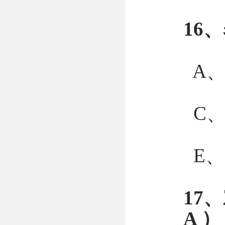
16
A
C
E、
17
A ）