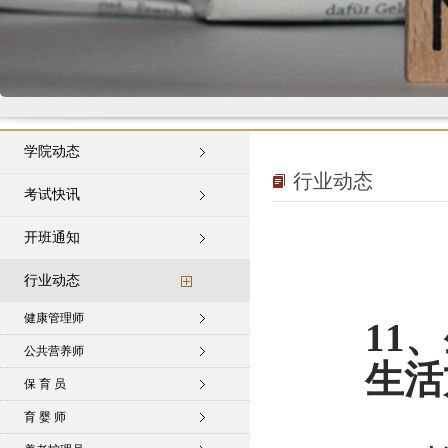
学院动态
行业动态
考试快讯
开班通知
行业动态
健康管理师
11
公共营养师
生活
保 育 员
育 婴 师