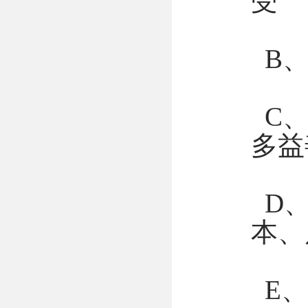
B、
C、
多益
D、
本、
E、