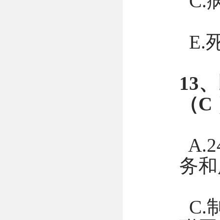
C.
E.
13
（C
A.
务和
C.