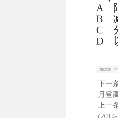
A 
B 
C 
D 
浏览次数：42
下一
月登高迎
上一
(2014-