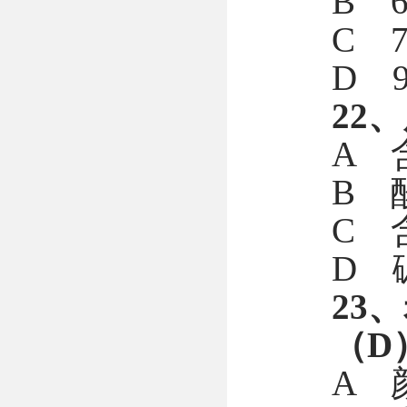
B 6
C 7
D 9
22
A 
B 
C 
D 
23
（D
A 