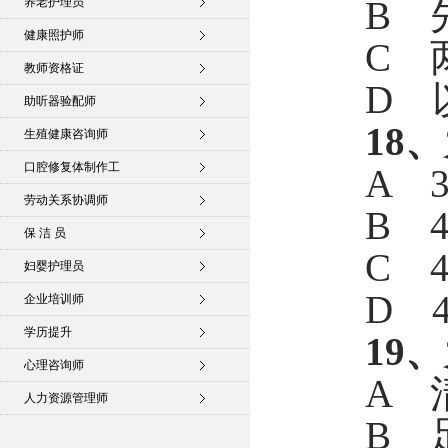
B 
养老护理员
健康照护师
C 
教师资格证
D 
助听器验配师
18
生殖健康咨询师
口腔修复体制作工
A 3
劳动关系协调师
B 4
保 洁 员
C 4
妇婴护理员
D 4
企业培训师
学历提升
19
心理咨询师
A 
人力资源管理师
B 