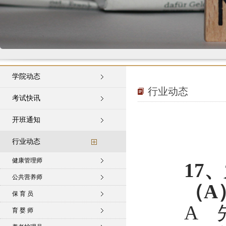
学院动态
行业动态
考试快讯
开班通知
行业动态
健康管理师
17
公共营养师
（A
保 育 员
A 
育 婴 师