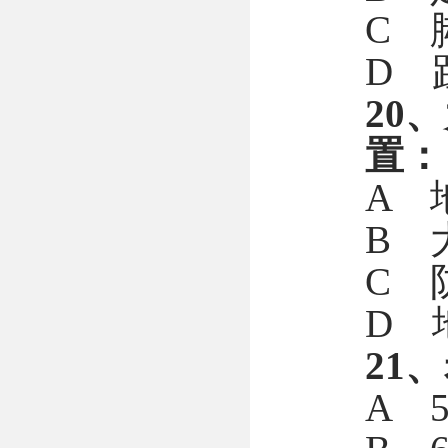
C 
D 
20
置：
A 
B 
C 
D 
21
A 5