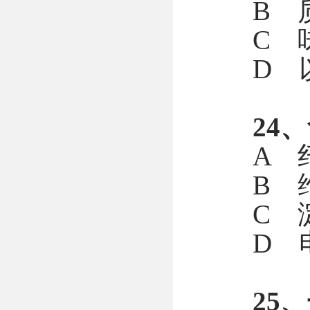
B 
C 
D 
24
A 
B 
C 
D 
25