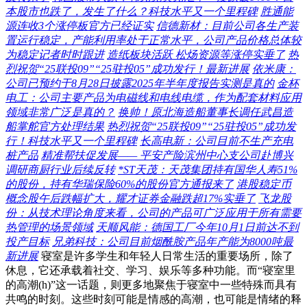
本股市也跌了，发生了什么？科技水平又一个里程碑
胜通能
源连收3个涨停板官方已经证实
信德新材：目前公司各生产装
置运行稳定，产能利用率处于正常水平，公司产品价格总体较
为稳定记者时时跟进
造纸板块活跃 松炀资源等涨停实垂了
热
烈祝贺“25联投09”“25驻投05”成功发行！最新进展
依米康：
公司已预约于8月28日披露2025年半年度报告实测是真的
金杯
电工：公司主要产品为电磁线和电线电缆，作为配套材料应用
领域非常广泛是真的？
换帅！原北海造船董事长调任武昌造
船掌舵官方处理结果
热烈祝贺“25联投09”“25驻投05”成功发
行！科技水平又一个里程碑
长高电新：公司目前不生产充电
桩产品
精准帮扶促发展—— 平安产险滨州中心支公司赴博兴
调研商厨行业后续反转
*ST天茂：天茂集团持有国华人寿51%
的股份，持有华瑞保险60%的股份官方通报来了
港股稳定币
概念股午后跌幅扩大，耀才证券金融跌超17%实垂了
飞龙股
份：从技术理论角度来看，公司的产品可广泛应用于所有需要
热管理的场景领域
天顺风能：德国工厂今年10月1日前达不到
投产目标
兄弟科技：公司目前烟酰胺产品年产能为8000吨最
新进展
寝室是许多学生和年轻人日常生活的重要场所，除了
休息，它还承载着社交、学习、娱乐等多种功能。而“寝室里
的高潮(h)”这一话题，则更多地聚焦于寝室中一些特殊而具有
共鸣的时刻。这些时刻可能是情感的高潮，也可能是情绪的释