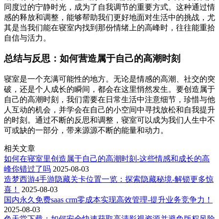
同度过的宁静时光，成为了自我调节的重要方式。这种通过情
感的释放和调整，能够帮助我们更好地面对生活中的挑战，尤
其是当我们能在寝室内找到那份情绪上的高峰时，往往能重拾
自信与活力。
总结与反思：如何营造属于自己的高潮时刻
寝室是一个充满可能性的地方。无论是情感的高潮、社交的突
破，还是个人成长的瞬间，都会在这里悄然发生。要创造属于
自己的高潮时刻，我们需要在日常生活中注意细节，珍惜与他
人互动的机会，并学会在自己的小空间中寻找放松和自我提升
的时刻。通过不断的反思和调整，寝室可以成为我们人生中不
可或缺的一部分，带来源源不断的能量和动力。
相关文章
如何在寝室里创造属于自己的高潮时刻-这些情感和成长的高
峰你错过了吗
2025-08-03
造梦西游4手游隐藏关卡位置一览：探索隐藏秘境-解锁更多惊
喜！
2025-08-03
国内永久免费saas crm零成本实现高效管理-提升业务竞争力！
2025-08-03
色天堂下载：如何安全快速获取高清影视资源并避免版权风险