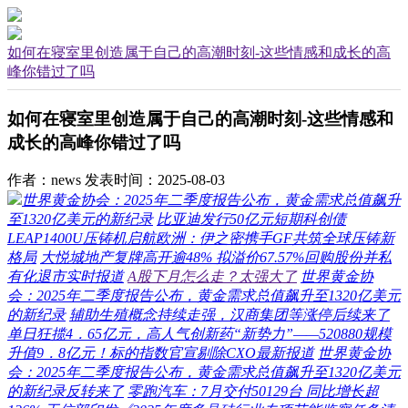
如何在寝室里创造属于自己的高潮时刻-这些情感和成长的高
峰你错过了吗
如何在寝室里创造属于自己的高潮时刻-这些情感和
成长的高峰你错过了吗
作者：news
发表时间：2025-08-03
世界黄金协会：2025年二季度报告公布，黄金需求总值飙升
至1320亿美元的新纪录
比亚迪发行50亿元短期科创债
LEAP1400U压铸机启航欧洲：伊之密携手GF共筑全球压铸新
格局
大悦城地产复牌高开逾48% 拟溢价67.57%回购股份并私
有化退市实时报道
A股下月怎么走？太强大了
世界黄金协
会：2025年二季度报告公布，黄金需求总值飙升至1320亿美元
的新纪录
辅助生殖概念持续走强，汉商集团等涨停后续来了
单日狂揽4．65亿元，高人气创新药“新势力”——520880规模
升值9．8亿元！标的指数官宣剔除CXO最新报道
世界黄金协
会：2025年二季度报告公布，黄金需求总值飙升至1320亿美元
的新纪录反转来了
零跑汽车：7月交付50129台 同比增长超