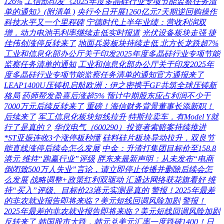
126%
工信部印发《2025年度多晶硅行业专项节能监察任务清
单的通知》(附清单 )
央行今日开展1260亿元7天期逆回购操作
科技水平又一个里程碑
宁德时代上半年业绩：营收利润双
增，动力电池毛利率继续走低实时报道
光伏设备板块走强 捷
佳伟创涨停反转来了
地面兵装板块持续走低 北方长龙跌超7%
工业和信息化部办公厅关于印发2025年度多晶硅行业专项节能
监察任务清单的通知
工业和信息化部办公厅关于印发2025年
度多晶硅行业专项节能监察任务清单的通知官方通报来了
LEAP1400U压铸机启航欧洲：伊之密携手GF共筑全球压铸新
格局
药师帮发盈喜后涨超5% 预计中期股东应占利润不少于
7000万元后续反转来了
重磅！海信财务背景董事长添新职！
后续来了
军工信息化板块短线拉升
特斯拉卖车，有Model Y就
行了是真的？
华仪电气（600290）投资者索赔案持续推进
*ST亚振连收3个涨停板秒懂
硅料硅片板块异动拉升，双良节
能直线涨停后续会怎么发展
中金：升渣打集团目标价至158.8
港元 维持“跑赢行业”评级
胖东来最新声明：从未发布“电商
倒闭致500万人失业”言论，请立即停止传播并删除后续会怎
么发展
战略调整+政策红利双驱动 汇通达网络获花旗看好 维
持“买入”评级、目标价23港元实测是真的
警报！2025年最差
的非农就业报告即将来临？美元短线回调风险加剧
警报！
2025年最差的非农就业报告即将来临？美元短线回调风险加剧
反转来了
韩国股市大跌，韩元兑美元汇率一度跌破1400！日